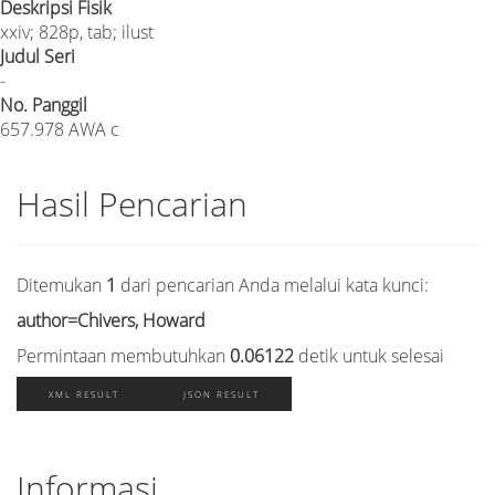
Deskripsi Fisik
xxiv; 828p, tab; ilust
Judul Seri
-
No. Panggil
657.978 AWA c
Hasil Pencarian
Ditemukan
1
dari pencarian Anda melalui kata kunci:
author=Chivers, Howard
Permintaan membutuhkan
0.06122
detik untuk selesai
XML RESULT
JSON RESULT
Informasi