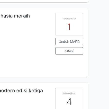
ahasia meraih
Ketersediaan
1
Unduh MARC
Sitasi
modern edisi ketiga
Ketersediaan
4