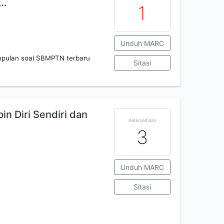
2…
1
Unduh MARC
kumpulan soal SBMPTN terbaru
Sitasi
n Diri Sendiri dan
Ketersediaan
3
Unduh MARC
Sitasi