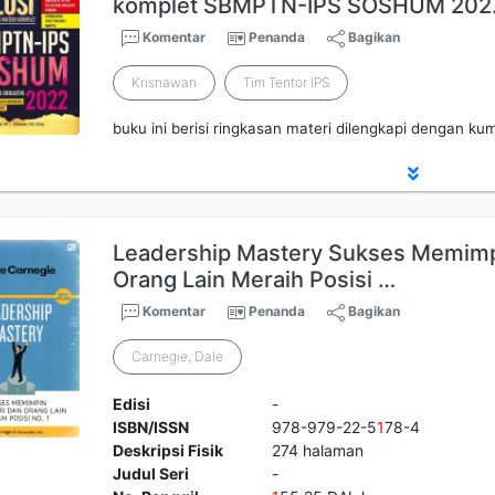
komplet SBMPTN-IPS SOSHUM 20
Komentar
Penanda
Bagikan
Krisnawan
Tim Tentor IPS
buku ini berisi ringkasan materi dilengkapi dengan 
Leadership Mastery Sukses Memimpi
Orang Lain Meraih Posisi …
Komentar
Penanda
Bagikan
Carnegie, Dale
Edisi
-
ISBN/ISSN
978-979-22-5
1
78-4
Deskripsi Fisik
274 halaman
Judul Seri
-