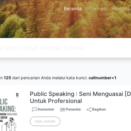
Beranda
Informasi
Pengunj
an
125
dari pencarian Anda melalui kata kunci:
callnumber=1
Public Speaking : Seni Menguasai [
Untuk Profersional
Komentar
Penanda
Bagikan
ndut, william