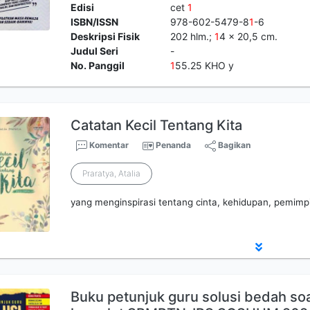
Edisi
cet
1
ISBN/ISSN
978-602-5479-8
1
-6
Deskripsi Fisik
202 hlm.;
1
4 x 20,5 cm.
Judul Seri
-
No. Panggil
1
55.25 KHO y
Catatan Kecil Tentang Kita
Komentar
Penanda
Bagikan
Praratya, Atalia
yang menginspirasi tentang cinta, kehidupan, pemimpi
Buku petunjuk guru solusi bedah soa