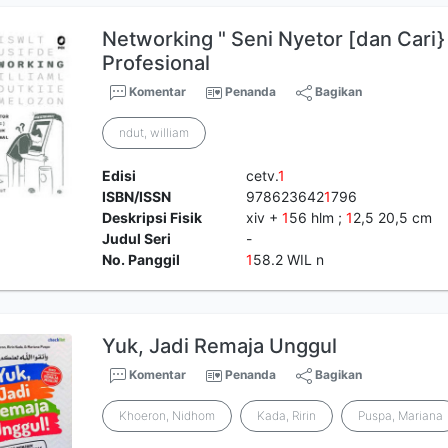
Networking " Seni Nyetor [dan Cari
Profesional
Komentar
Penanda
Bagikan
ndut, william
Edisi
cetv.
1
ISBN/ISSN
978623642
1
796
Deskripsi Fisik
xiv +
1
56 hlm ;
1
2,5 20,5 cm
Judul Seri
-
No. Panggil
1
58.2 WIL n
Yuk, Jadi Remaja Unggul
Komentar
Penanda
Bagikan
Khoeron, Nidhom
Kada, Ririn
Puspa, Mariana