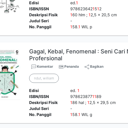
Edisi
ed.
1
ISBN/ISSN
978623642
1
5
1
2
Deskripsi Fisik
1
60 hlm ;
1
2,5 x 20,5 cm
Judul Seri
-
No. Panggil
1
58.
1
WIL p
Gagal, Kebal, Fenomenal : Seni Car
Profersional
Komentar
Penanda
Bagikan
ndut, william
Edisi
ed.
1
ISBN/ISSN
978623877
1
1
89
Deskripsi Fisik
1
86 hal ;
1
2,5 x 29,5 cm
Judul Seri
-
No. Panggil
1
58.
1
WIL g