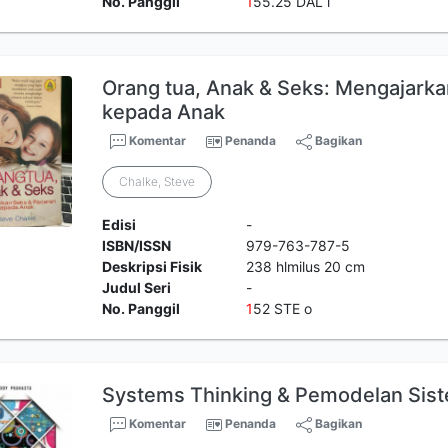
No. Panggil
1
55.25 DAL l
Orang tua, Anak & Seks: Mengajarka
kepada Anak
Komentar
Penanda
Bagikan
Chalke, Steve
Edisi
-
ISBN/ISSN
979-763-787-5
Deskripsi Fisik
238 hlmilus 20 cm
Judul Seri
-
No. Panggil
1
52 STE o
Systems Thinking & Pemodelan Sis
Komentar
Penanda
Bagikan