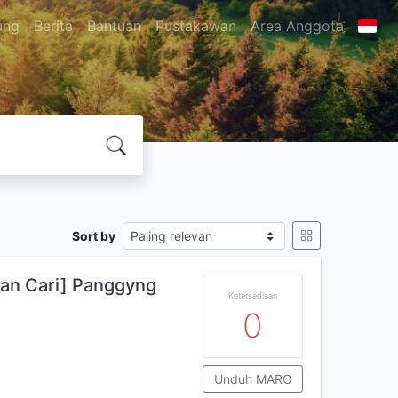
ung
Berita
Bantuan
Pustakawan
Area Anggota
Sort by
Dan Cari] Panggyng
Ketersediaan
0
Unduh MARC