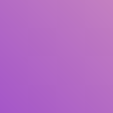
Pengarang
Subjek
ISBN/ISSN
Tipe Koleksi
Lokasi
GMD
Cari